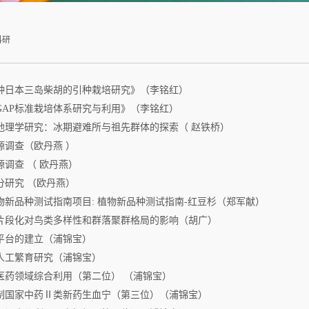
科研
种日本三岛柴胡的引种栽培研究》（李铭红）
GAP标准栽培体系研究与利用》（李铭红）
地理学研究：冰期避难所与祖先群体的探索（ 赵铁桥）
源调查（欧丹燕 ）
调查 （ 欧丹燕）
分研究 （欧丹燕）
物新品种测试指南项目: 植物新品种测试指南-红豆杉（郑军献）
片段化对鸟类多样性和群落聚群格局的影响（胡广）
平台的建立（浦锦宝）
人工繁育研究（浦锦宝）
医药领域综合利用（第二位） （浦锦宝）
制国家中药Ⅱ类新药生血宁（第三位）（浦锦宝）