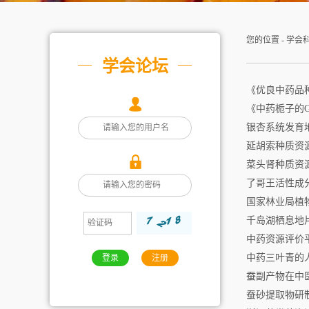
您的位置 -
学会
学会论坛
《优良中药品
《中药栀子的
银杏系统发育
延胡索种质资
菜头肾种质资源
了哥王活性成
国家林业局植
千岛湖栖息地
中药资源评价
中药三叶青的
登录
注册
蚕副产物在中
蚕砂提取物研